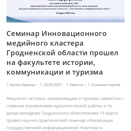
Семинар Инновационного
медийного кластера
Гродненской области прошел
на факультете истории,
коммуникации и туризма
Автор
Запись
Рубрика
Комментарии
Артем Кравчук
20.03.2025
Ивенты
0 комментариев
записи:
опубликована:
записи
к
записи:
Факультет истории, коммуникации и туризма совместно с
главным управлением идеологической работы и по
делам молодёжи Гродненского облисполкома 19 марта
провел научно-практический семинар «Реализация
государственной информационной политики в