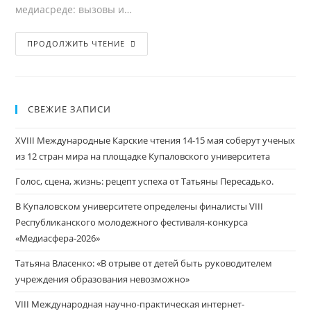
медиасреде: вызовы и…
Семинар
ПРОДОЛЖИТЬ ЧТЕНИЕ
Инновационного
медийного
кластера
СВЕЖИЕ ЗАПИСИ
Гродненской
области
XVIII Международные Карские чтения 14-15 мая соберут ученых
прошел
из 12 стран мира на площадке Купаловского университета
на
факультете
Голос, сцена, жизнь: рецепт успеха от Татьяны Пересадько.
истории,
В Купаловском университете определены финалисты VIII
коммуникации
Республиканского молодежного фестиваля-конкурса
и
«Медиасфера-2026»
туризма
Татьяна Власенко: «В отрыве от детей быть руководителем
учреждения образования невозможно»
VIII Международная научно-практическая интернет-