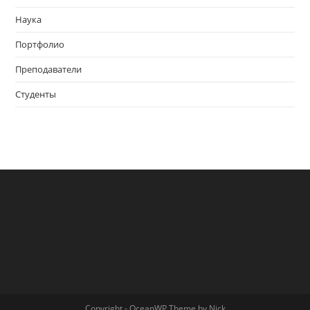
Наука
Портфолио
Преподаватели
Студенты
Copyright - OceanWP Theme by Nick