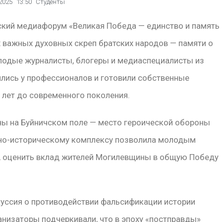
2025
13:50
Студенты
ский медиафорум «Великая Победа — единство и память
 важных духовных скреп братских народов — памяти о
олодые журналисты, блогеры и медиаспециалисты из
ились у профессионалов и готовили собственные
 лет до современного поколения.
ы на Буйничском поле — место героической обороны
урно-историческому комплексу позволила молодым
, оценить вклад жителей Могилевщины в общую Победу
уссия о противодействии фальсификации истории
анизаторы подчеркивали, что в эпоху «постправды»