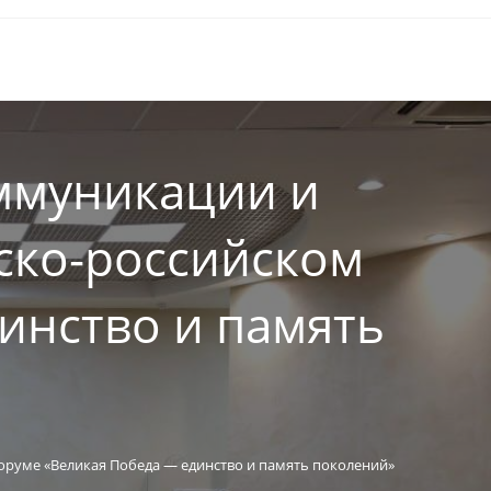
оммуникации и
сско-российском
инство и память
оруме «Великая Победа — единство и память поколений»