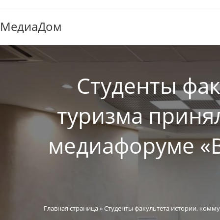
МедиаДом
Студенты фак
туризма принял
медиафоруме «В
Главная страница
»
Студенты факультета истории, комму