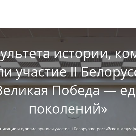
ультета истории, к
и участие II Белору
еликая Победа — ед
поколений»
никации и туризма приняли участие II Белорусско-российском медиаф