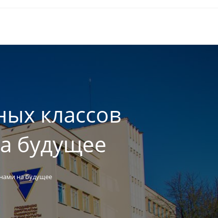
ных классов
а будущее
анами на будущее