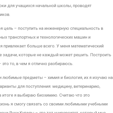
роки для учащихся начальной школы, проводят
иков.
оя цель – поступить на инженерную специальность в
ных транспортных и технологических машин и
ня привлекает больше всего. У меня математический
е задачи, которые не каждый может решить. Построить
 это то, в чем я отлично разбираюсь.
и любимые предметы – химия и биология, их я изучаю на
рианты для поступления: медицину, ветеринарию,
в итоге я выбираю биохимию. Считаю что это
жизнь я смогу связать со своими любимыми учебными
ени Янки Купалы – это тот университет, который мне