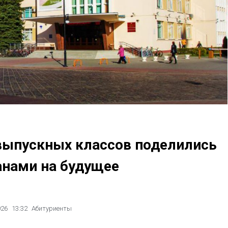
 выпускных классов поделились
анами на будущее
026
13:32
Абитуриенты