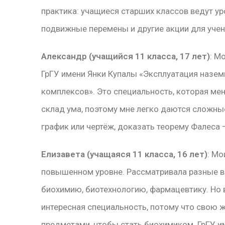
практика: учащиеся старших классов ведут у
подвижные перемены и другие акции для учен
Александр (учащийся 11 класса, 17 лет)
: М
ГрГУ имени Янки Купалы «Эксплуатация назем
комплексов». Это специальность, которая ме
склад ума, поэтому мне легко даются сложны
график или чертёж, доказать теорему Фалеса –
Елизавета (учащаяся 11 класса, 16 лет)
: Мо
повышенном уровне. Рассматривала разные ва
биохимию, биотехнологию, фармацевтику. Но 
интересная специальность, потому что свою 
предметами, чтобы стать биохимиком. ГрГУ им